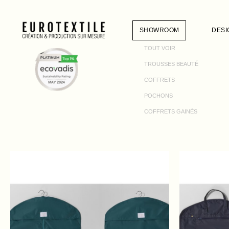
SHOWROOM
DESI
TOUT VOIR
TROUSSES BEAUTÉ
COFFRETS
POCHONS
COFFRETS GAINÉS