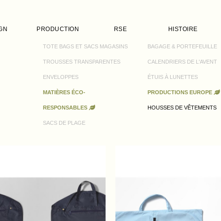
GN
PRODUCTION
RSE
HISTOIRE
TOTE BAGS ET SACS MAGASINS
BAGAGE & PORTEFEUILLE
TROUSSES TRANSPARENTES
CALENDRIERS DE L'AVENT
ENVELOPPES
ÉTUIS À LUNETTES
MATIÈRES ÉCO-
PRODUCTIONS EUROPE
RESPONSABLES
HOUSSES DE VÊTEMENTS
SACS DE PLAGE