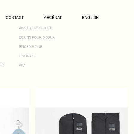
CONTACT
MÉCÉNAT
ENGLISH
VINS ET SPIRITUEUX
ÉCRINS POUR BIJOUX
ÉPICERIE FINE
GOODIES
18
PLV